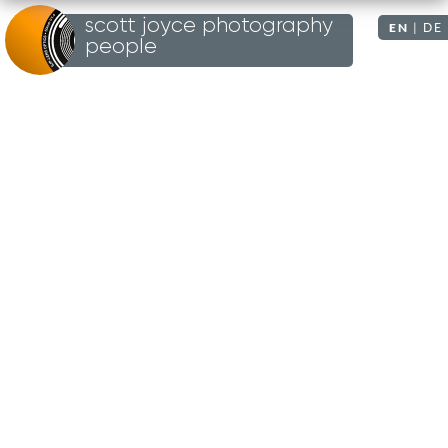
scott joyce photography
EN
|
DE
people
UN
UN
UN